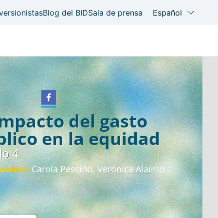
impacto del gasto
lico en la equidad
lo 4
utores:
Carola Pessino, Verónica Alaimo