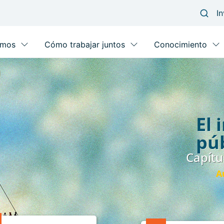
El 
púb
Capítu
A