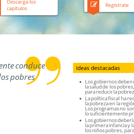
Descarga los
Regístrate
capítulos
ente conduce
Ideas destacadas
los pobres
Los gobiernos deben m
la salud de los pobres,
para reducir la pobre
La política fiscal ha 
la pobreza en la regi
Los programas no so
lo suficientemente p
Los gobiernos debería
la primera infancia y 
los niños pobres, para