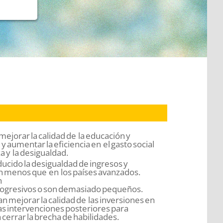
ejorar la calidad de la educación y
 y aumentar la eficiencia en el gasto social
za y la desigualdad.
reducido la desigualdad de ingresos y
ón menos que en los países avanzados.
n
rogresivos o son demasiado pequeños.
n mejorar la calidad de las inversiones en
las intervenciones posteriores para
 cerrar la brecha de habilidades.