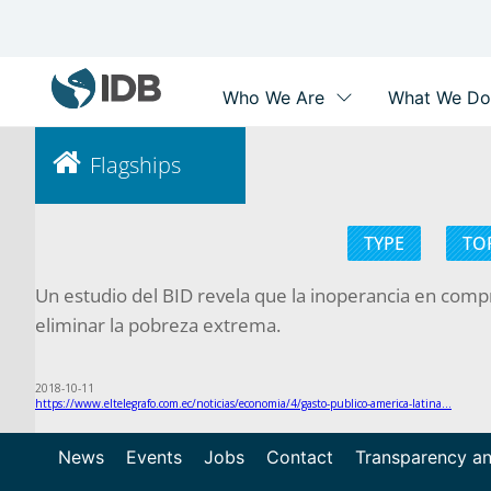
Main
navigation
Skip
to
Flagships
main
content
TYPE
TO
Un estudio del BID revela que la inoperancia en compra
eliminar la pobreza extrema.
2018-10-11
https://www.eltelegrafo.com.ec/noticias/economia/4/gasto-publico-america-latina…